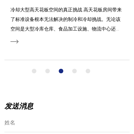
冷却大型高天花板空间的真正挑战 高天花板房间带来
了标准设备根本无法解决的制冷和冷却挑战。无论该
空间是大型冷库仓库、食品加工设施、物流中心还是
工业冷冻室，高天花板高度、大占地面积和高热负荷
的结合创造了传统蒸发器无法满足的条件。没有足够
投射距离的冷空气无法到达空间的远端；容量不足的
单元无法在整个体积内保持均匀的温度；设计不良...
发送消息