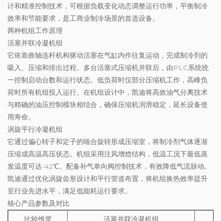
计和精准控制技术，可根据负载变化动态调整运行功率，平衡制冷
效率和节能要求，是工商业制冷场景的首选设备。
两种机组工作原理
活塞并联冷凝机组
它依靠曲轴连杆机构驱动活塞在气缸内作往复运动，完成制冷剂的
吸入、压缩和排出过程。多台活塞式压缩机并联后，由PLC系统统
一控制启动台数和运行状态。低负荷时仅部分压缩机工作，高峰负
荷时所有机组投入运行。在机组设计中，凯迪将高效油气分离技术
与精确的油压控制模块相结合，确保压缩机润滑稳定，延长设备使
用寿命。
涡旋平行冷凝机组
它通过偏心转子和定子的啮合旋转形成压缩室，将制冷剂气体逐渐
压缩成高温高压状态。机组采用注风增焓结构，低温工况下最低蒸
发温度可达-42℃。配备补气单向阀控制技术，有效降低气流脉动。
凯迪通过优化涡旋齿形设计和平行管道布置，将机组换热效率提升
至行业先进水平，满足低能耗运行要求。
核心产品参数及对比
比较维度
活塞并联冷凝机组