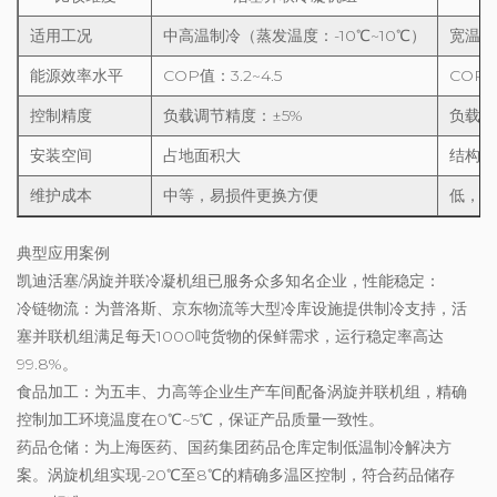
适用工况
中高温制冷（蒸发温度：-10℃~10℃）
宽温制
能源效率水平
COP值：3.2~4.5
COP值
控制精度
负载调节精度：±5%
负载调
安装空间
占地面积大
结构紧
维护成本
中等，易损件更换方便
低，核
典型应用案例
凯迪活塞/涡旋并联冷凝机组已服务众多知名企业，性能稳定：
冷链物流：为普洛斯、京东物流等大型冷库设施提供制冷支持，活
塞并联机组满足每天1000吨货物的保鲜需求，运行稳定率高达
99.8%。
食品加工：为五丰、力高等企业生产车间配备涡旋并联机组，精确
控制加工环境温度在0℃~5℃，保证产品质量一致性。
药品仓储：为上海医药、国药集团药品仓库定制低温制冷解决方
案。涡旋机组实现-20℃至8℃的精确多温区控制，符合药品储存