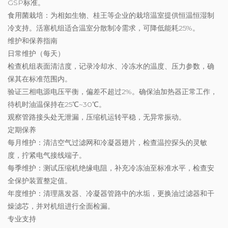
GSP标准。
食用菌栽培：为相如生物、桂王等企业的栽培温室提供恒温恒湿制
冷支持。活塞机组适合温室分散制冷需求，可降低能耗25%。
维护和保养指南
日常维护（每天）
检查机组表面清洁度，记录冷却水、冷冻水的温度、压力参数，确
保其在标准范围内。
验证三相电源电压平衡，偏差不超过2%。确保油加热器正常工作，
待机时油温保持在25℃~30℃。
观察管路接头处无泄漏，压缩机运转平稳，无异常振动。
定期保养
每月维护：清洁空气过滤网和冷凝器翅片，检查温控探头的灵敏
度，拧紧电气接线端子。
每季维护：测试压缩机绝缘电阻，补充冷冻油至标准水平，检查安
全保护装置整定值。
年度维护：清理蒸发器、冷凝器管路中的水垢，更换油过滤器和干
燥滤芯，并对机组进行全面检漏。
专业支持