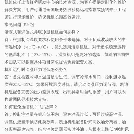
凯迪依托上海虹桥研发中心的技术资源，为客户提供定制化的维护
解决方案。用户可通过全国服务热线获得远程指导或预约专业工程
师进行现场维护，确保机组长期高效运行。
常见问题 (FAQ)
活塞式和涡旋式并联冷凝机组如何选择？
答：根据制冷温度要求和使用条件来选择。对于负载波动较大的中
高温制冷（-10℃~10℃），优先选用活塞机组。对于追求稳定运行
的低温制冷（-42℃~15℃），涡旋机组是更好的选择。凯迪的售前技
术团队可以根据具体项目需求提供免费配套方案。
机组运行时冷凝压力过低怎么办？
答：首先检查冷却水温度是否过低。调节冷却水阀门，控制进水温
度在25℃~35℃。如果环境温度过低，请启动冷凝压力调节阀。凯迪
机组配备完善的压力监测系统，出现异常时自动报警，用户可联系
售后团队寻求技术支持。
如何避免压缩机“冲油”故障？
答：控制注油量在标准范围内，避免油温过低，可通过提高油温、
调整供液量来预防此类故障。凯迪机组配备卧式高效油分离器，油
分离率高达99%，结合油位监测器实时补油，从根本上降低“冲油”风