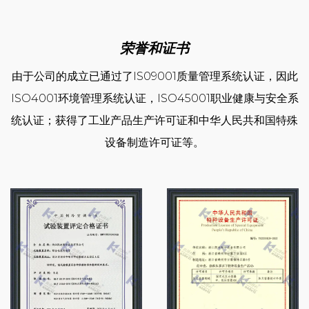
质客户提供一流的产品和服务。
荣誉和证书
公司成立以来，先后通过了ISO9001质量管理体系认证、
ISO14001环境管理体系认证、ISO45001职业健康安全管
由于公司的成立已通过了IS09001质量管理系统认证，因此
理体系认证；取得了工业产品生产许可证和中华人民共和国
ISO4001环境管理系统认证，ISO45001职业健康与安全系
特种设备制造许可证等。我们拥有完整的产品线，从高效冷
统认证；获得了工业产品生产许可证和中华人民共和国特殊
风机、冷凝器，到各类压缩冷凝机组、螺杆并联机组及各类
设备制造许可证等。
工业冷却机组，能够全面满足不同规模和不同等级的应用需
求。我们的销售与服务网络不仅覆盖全国，近年来也在全球
范围内快速拓展。“凯得利”品牌制冷产品在国内外享有较高
知名度，赢得广大客户的认可与好评。我们的服务客户包
括： 冷链物流企业：普洛斯、顺丰、京东、亚冷、启橙
等； 食品加工企业：五丰、好利来、立高、清美、祖名、
安井、思念等； 中央厨房：麦金地、绿成、味知香等； 屠