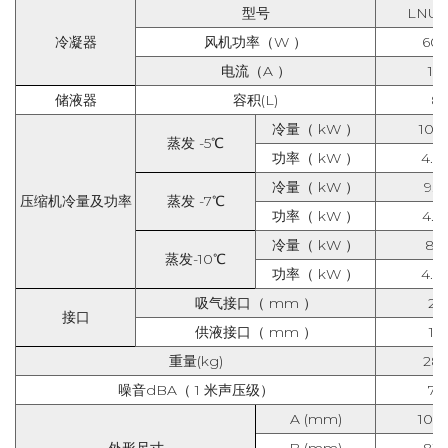
型号
LNU-
冷凝器
风机功率（W ）
60
电流（A ）
1.2
储液器
容积(L)
8
冷量（ kW ）
10.3
蒸发 -5℃
功率（ kW ）
4.3
冷量（ kW ）
9.51
压缩机冷量及功率
蒸发 -7℃
功率（ kW ）
4.2
冷量（ kW ）
8.3
蒸发-10℃
功率（ kW ）
4.0
吸气接口（ mm ）
22
接口
供液接口（ mm ）
12
重量(kg)
28
噪音dBA（ 1 米声压级）
75
A (mm)
100