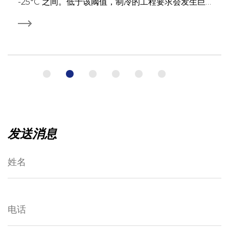
空间是大型冷库仓库、食品加工设施、物流中心还是
工业冷冻室，高天花板高度、大占地面积和高热负荷
的结合创造了传统蒸发器无法满足的条件。没有足够
投射距离的冷空气无法到达空间的远端；容量不足的
单元...
发送消息