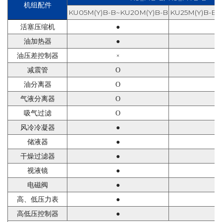
机组配件
KU05M(Y)B-B~KU20M(Y)B-B
KU25M(Y)B-B~
活塞压缩机
●
●
油加热器
●
●
油压差控制器
×
●
减震管
Ο
Ο
油分离器
Ο
Ο
气液分离器
Ο
Ο
吸气过滤
Ο
Ο
风冷冷凝器
●
●
储液器
●
●
干燥过滤器
●
●
视液镜
●
●
电磁阀
●
●
高、低压力表
●
●
高低压控制器
●
●