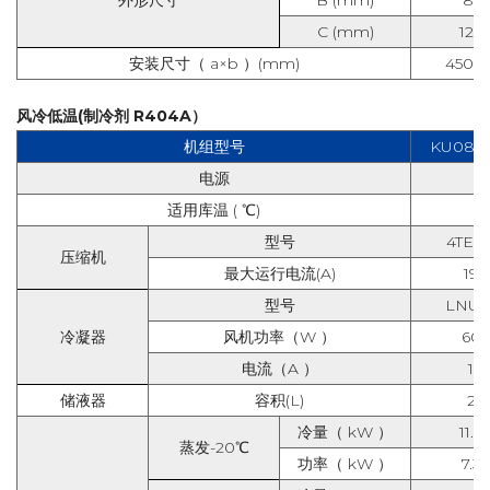
外形尺寸
B (mm)
810
C (mm)
123
安装尺寸（ a×b ）(mm)
450*7
风冷低温(制冷剂 R404A）
机组型号
KU08L
电源
适用库温 ( ℃)
型号
4TES-
压缩机
最大运行电流(A)
19.9
型号
LNU-
冷凝器
风机功率（W ）
60
电流（A ）
1.2
储液器
容积(L)
20
冷量（ kW ）
11.4
蒸发-20℃
功率（ kW ）
7.3