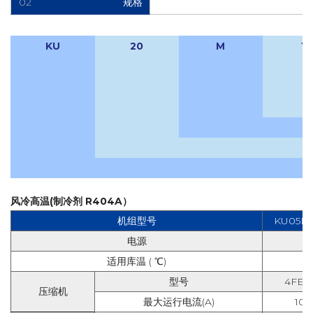
02
规格
KU
20
M
Y
风冷高温(制冷剂 R404A）
机组型号
KU05M
电源
适用库温 ( ℃)
型号
4FES-
压缩机
最大运行电流(A)
10.