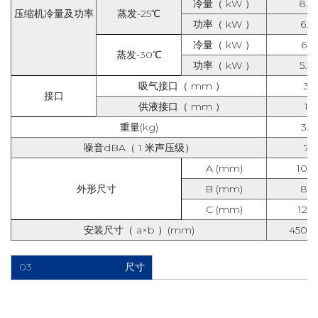
冷量（ kW ）
8.6
压缩机冷量及功率
蒸发-25℃
功率（ kW ）
6.3
冷量（ kW ）
6.31
蒸发-30℃
功率（ kW ）
5.3
吸气接口（ mm ）
35
接口
供液接口（ mm ）
16
重量(kg)
352
噪音dBA（ 1 米声压级）
75
A (mm)
100
外形尺寸
B (mm)
810
C (mm)
123
安装尺寸（ a×b ）(mm)
450*7
03
尺寸