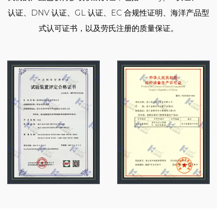
理体系认证；取得了工业产品生产许可证和中华人民共和国
认证、DNV 认证、GL 认证、EC 合规性证明、海洋产品型
特种设备制造许可证等。我们拥有完整的产品线，从高效冷
式认可证书，以及劳氏注册的质量保证。
风机、冷凝器，到各类压缩冷凝机组、螺杆并联机组及各类
工业冷却机组，能够全面满足不同规模和不同等级的应用需
求。我们的销售与服务网络不仅覆盖全国，近年来也在全球
范围内快速拓展。“凯得利”品牌制冷产品在国内外享有较高
知名度，赢得广大客户的认可与好评。我们的服务客户包
括： 冷链物流企业：普洛斯、顺丰、京东、亚冷、启橙
等； 食品加工企业：五丰、好利来、立高、清美、祖名、
安井、思念等； 中央厨房：麦金地、绿成、味知香等； 屠
宰企业：温氏、鑫宁等； 食用菌工厂化种植企业：香如生
物、贵旺、华绿、众兴菌业、丽莎等； 医药企业：上海医
药、国药集团等。