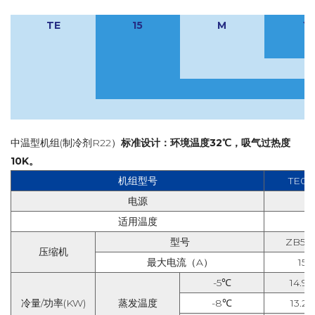
TE
15
M
Y
中温型机组(制冷剂R22）
标准设计：环境温度32℃，吸气过热度
10K。
机组型号
TE
0
电源
适用温度
型号
ZB58
压缩机
最大电流（
A
）
15.9
-5℃
14.9/5
冷量/功率(KW)
蒸发温度
-8℃
13.2/5