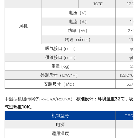
-10℃
12.2/5
电压（
V
）
电流（
A
）
1.0
风机
功率（
W
）
2×20
转速（
r/min
）
138
吸气接口
(mm)
φ2
供液接口
(mm)
φ12.
重量
(kg)
23
外形尺寸（
L*W*H
）
1290*655
安装尺寸（
a*b
）
557*6
中温型机组(制冷剂R404A/R507A）
标准设计：环境温度32℃，吸
气过热度10K。
机组型号
TE08
电源
适用温度