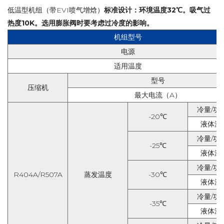
低温型机组（带EVI喷气增焓）
标准设计：环境温度32℃。吸气过
热度10K。选用膨胀阀时要考虑过冷度的影响。
机组型号
电源
适用温度
型号
压缩机
最大电流（
A
）
冷量
/
功
-20℃
液体温
冷量
/
功
-25℃
液体温
冷量
/
功
R404A/R507A
蒸发温度
-30℃
液体温
冷量
/
功
-35℃
液体温