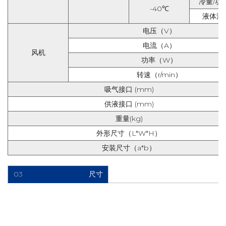
冷量
/
功
-40℃
液体温
电压（
V
）
电流（
A
）
风机
功率（
W
）
转速（
r/min
）
吸气接口
(mm)
供液接口
(mm)
重量
(kg)
外形尺寸（
L*W*H
）
安装尺寸（
a*b
）
03
尺寸