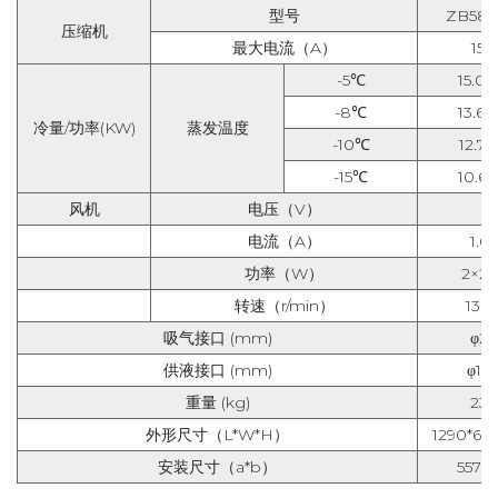
型号
ZB58
压缩机
最大电流（
A
）
15.9
-5
℃
15.0/6
-8
℃
13.6/6
冷量/功率(KW)
蒸发温度
-10
℃
12.7/6
-15
℃
10.6/5
风机
电压（
V
）
电流（
A
）
1.0
功率（
W
）
2
×
20
转速（
r/min
）
138
吸气接口
(mm)
φ
2
供液接口
(mm)
φ
12.
重量
(kg)
23
外形尺寸（
L*W*H
）
1290*655
安装尺寸（
a*b
）
557*6