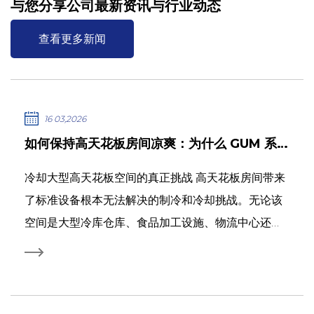
与您分享公司最新资讯与行业动态
查看更多新闻
16 03,2026
如何保持高天花板房间凉爽：为什么 GUM 系列大型天花板式蒸发器是答案
冷却大型高天花板空间的真正挑战 高天花板房间带来
了标准设备根本无法解决的制冷和冷却挑战。无论该
空间是大型冷库仓库、食品加工设施、物流中心还是
工业冷冻室，高天花板高度、大占地面积和高热负荷
的结合创造了传统蒸发器无法满足的条件。没有足够
投射距离的冷空气无法到达空间的远端；容量不足的
单元...