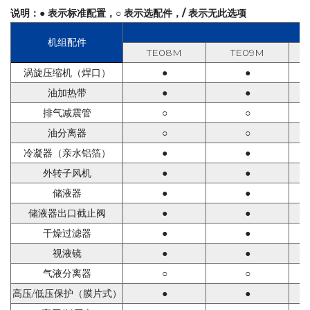
说明：● 表示标准配置，○ 表示选配件，/ 表示无此选项
机组配件
TE
08M
TE
09M
涡旋压缩机
（焊口）
●
●
油加热带
●
●
排气减震管
○
○
油分离器
○
○
冷凝器（亲水铝箔）
●
●
外转子风机
●
●
储液器
●
●
储液器出口截止阀
●
●
干燥过滤器
●
●
视液镜
●
●
气液分离器
○
○
高压
/
低压保护
（膜片式）
●
●