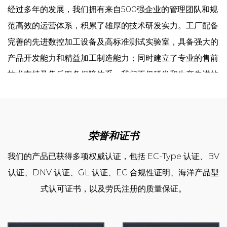
经过多年的发展，我们拥有来自500强企业的管理团队和规
范高效的运营体系，积累了雄厚的技术研发实力。工厂配备
完善的先进数控加工设备及高标准测试实验室，具备强大的
产品开发能力和精益加工制造能力；同时建立了专业的售前
技术支持及售后服务保障体系。我们不仅研发和生产先进的
制冷设备，更致力于为客户提供整体解决方案，以确保向优
质客户提供一流的产品和服务。
荣誉和证书
公司成立以来，先后通过了ISO9001质量管理体系认证、
ISO14001环境管理体系认证、ISO45001职业健康安全管
我们的产品已获得多项权威认证，包括 EC-Type 认证、BV
理体系认证；取得了工业产品生产许可证和中华人民共和国
认证、DNV 认证、GL 认证、EC 合规性证明、海洋产品型
特种设备制造许可证等。我们拥有完整的产品线，从高效冷
式认可证书，以及劳氏注册的质量保证。
风机、冷凝器，到各类压缩冷凝机组、螺杆并联机组及各类
工业冷却机组，能够全面满足不同规模和不同等级的应用需