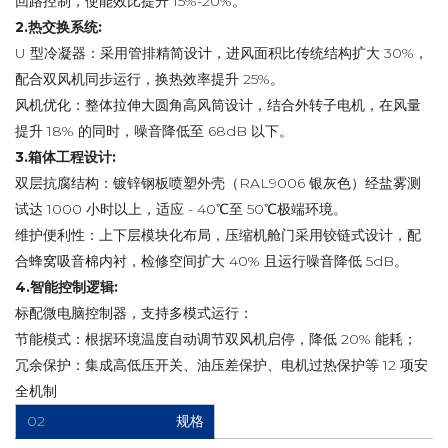
回路控制，使能效比提升 15%-20%。
2.热交换系统:
U 型冷凝器：采用管排精简设计，进风面积比传统结构扩大 30%，
配合双风机同步运行，换热效率提升 25%。
风机优化：整体拉伸大圆角高风筒设计，结合外转子电机，在风量
提升 18% 的同时，噪音降低至 68dB 以下。
3.箱体工程设计:
双层抗腐结构：镀锌钢板喷塑外壳（RAL9006 银灰色）经盐雾测
试达 1000 小时以上，适应 - 40℃至 50℃极端环境。
维护便利性：上下层模块化布局，压缩机舱门采用铰链式设计，配
合蜂窝吸音棉内衬，检修空间扩大 40% 且运行噪音降低 5dB。
4.智能控制逻辑:
标配微电脑控制器，支持多模式运行：
节能模式：根据环境温度自动调节双风机启停，降低 20% 能耗；
冗余保护：集成高低压开关、油压差保护、电机过热保护等 12 项安
全机制
02
规格