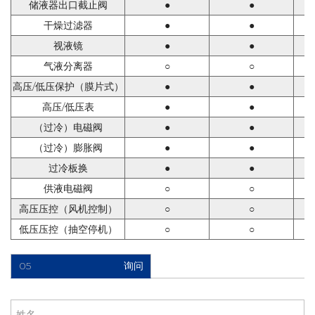
储液器出口截止阀
●
●
干燥过滤器
●
●
视液镜
●
●
气液分离器
○
○
高压
/
低压保护
（膜片式）
●
●
高压
/
低压表
●
●
（过冷）电磁阀
●
●
（过冷）膨胀阀
●
●
过冷板换
●
●
供液电磁阀
○
○
高压压控（风机控制）
○
○
低压压控（抽空停机）
○
○
05
询问