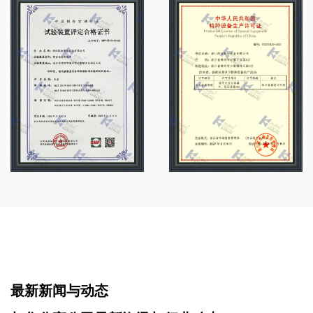
求。我们的销售与服务网络不仅覆盖全国，近年来也在全球
范围内快速拓展。“凯得利”品牌制冷产品在国内外享有较高
知名度，赢得广大客户的认可与好评。我们的服务客户包
括： 冷链物流企业：普洛斯、顺丰、京东、亚冷、启橙
等； 食品加工企业：五丰、好利来、立高、清美、祖名、
安井、思念等； 中央厨房：麦金地、绿成、味知香等； 屠
宰企业：温氏、鑫宁等； 食用菌工厂化种植企业：香如生
物、贵旺、华绿、众兴菌业、丽莎等； 医药企业：上海医
药、国药集团等。
最新新闻与动态