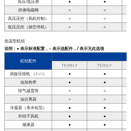
高压
/
低压表
●
●
供液电磁阀
○
○
高压压控（风机控制）
○
○
低压压控（抽空停机）
○
○
低温型机组
说明：● 表示标准配置，○ 表示选配件，/ 表示无此选项
机组配件
TE
08LY
TE
10LY
涡旋压缩机
（
EVI
）
●
●
油加热带
●
●
排气减震管
○
○
油分离器
○
○
冷凝器（亲水铝箔）
●
●
外转子风机
●
●
储液器
●
●